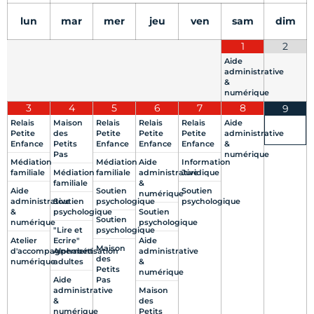
lun
mar
mer
jeu
ven
sam
dim
1
2
Aide
administrative
&
numérique
3
4
5
6
7
8
9
Relais
Maison
Relais
Relais
Relais
Aide
Petite
des
Petite
Petite
Petite
administrative
Enfance
Petits
Enfance
Enfance
Enfance
&
Pas
numérique
Médiation
Médiation
Aide
Information
familiale
Médiation
familiale
administrative
Juridique
familiale
&
Aide
Soutien
Soutien
numérique
administrative
Soutien
psychologique
psychologique
&
psychologique
Soutien
Soutien
numérique
psychologique
"Lire et
psychologique
Atelier
Ecrire"
Aide
Maison
d'accompagnement
Alphabétisation
administrative
des
numérique
adultes
&
Petits
numérique
Aide
Pas
administrative
Maison
&
des
numérique
Petits