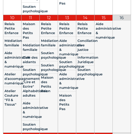
Pas
Soutien
psychologique
10
11
12
13
14
15
16
Relais
Maison
Relais
Relais
Relais
Aide
Petite
des
Petite
Petite
Petite
administrative
Enfance
Petits
Enfance
Enfance
Enfance
&
Pas
numérique
Médiation
Médiation
Aide
Conciliation
familiale
Médiation
familiale
administrative
de
familiale
&
justice
Aide
Soutien
numérique
administrative
Café des
psychologique
Information
&
aidants
Soutien
Juridique
Soutien
numérique
psychologique
Soutien
psychologique
Soutien
Atelier
psychologique
Aide
psychologique
Maison
d'accompagnement
administrative
"Lire et
des
numérique
&
Ecrire"
Petits
numérique
Atelier
Alphabétisation
Pas
Couture
adultes
Maison
"Fil &
des
Aide
Tissus"
Petits
administrative
Pas
&
numérique
Soutien
psychologique