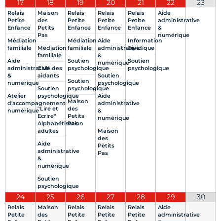
17
18
19
20
21
22
23
Relais
Maison
Relais
Relais
Relais
Aide
Petite
des
Petite
Petite
Petite
administrative
Enfance
Petits
Enfance
Enfance
Enfance
&
Pas
numérique
Médiation
Médiation
Aide
Information
familiale
Médiation
familiale
administrative
Juridique
familiale
&
Aide
Soutien
Soutien
numérique
administrative
Café des
psychologique
psychologique
&
aidants
Soutien
Soutien
numérique
psychologique
Soutien
psychologique
Atelier
psychologique
Aide
Maison
d'accompagnement
administrative
"Lire et
des
numérique
&
Ecrire"
Petits
numérique
Alphabétisation
Pas
adultes
Maison
des
Aide
Petits
administrative
Pas
&
numérique
Soutien
psychologique
24
25
26
27
28
29
30
Relais
Maison
Relais
Relais
Relais
Aide
Petite
des
Petite
Petite
Petite
administrative