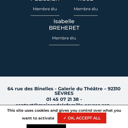
Membre élu
Membre élu
Isabelle
BREHERET
Membre élu
64 rue des Binelles - Galerie du Théâtre – 92310
SÈVRES
01 45 07 21 38 -
contact@maisondelafamille-sevres.org -
This site uses cookies and gives you control over what you
✓ OK, ACCEPT ALL
want to activate
© 2026 Maison de la famille de Sèvres -
Mentions légales
-
Politique de confidentialité